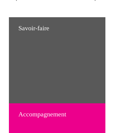
Savoir-faire
Notre état d’esprit
Nos atouts
Accompagnement
Com’Acteurs