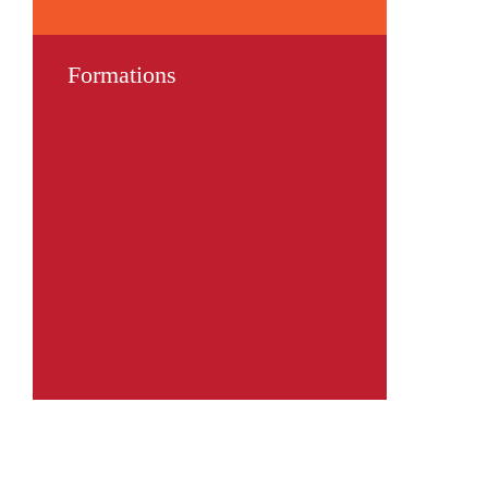
Formations
Maîtriser son temps
Gérer un projet
Savoir communiquer
Devenir un meilleur manager
Avoir plus d’impact à l’oral