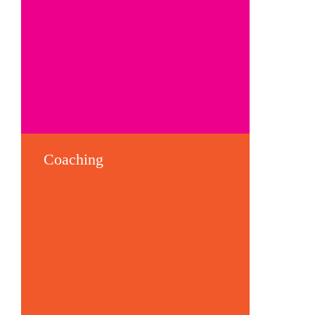
Enrichir l’humain
Conduite du changement
La pensée chinoise
Crises et conflits
Coaching
Diriger un projet
Gérer son stress
Gagner en efficacité